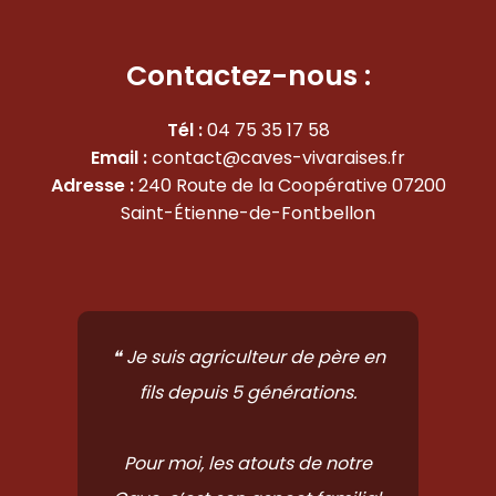
c
s
e
t
b
a
Contactez-nous :
o
g
o
r
Tél :
04 75 35 17 58
k
a
Email :
contact@caves-vivaraises.fr
-
m
Adresse :
240 Route de la Coopérative 07200
f
Saint-Étienne-de-Fontbellon
❝ Je suis agriculteur de père en
fils depuis 5 générations.
Pour moi, les atouts de notre