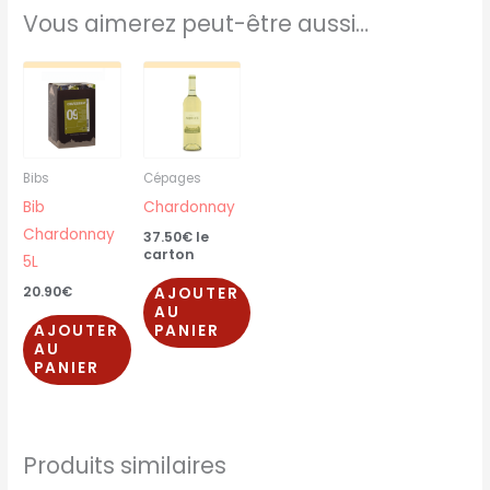
Vous aimerez peut-être aussi…
Bibs
Cépages
Bib
Chardonnay
Chardonnay
37.50
€
le
carton
5L
20.90
€
AJOUTER
AU
AJOUTER
PANIER
AU
PANIER
Produits similaires