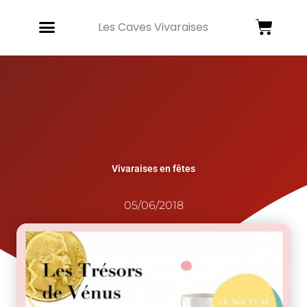
Aller
Panie
au
Les Caves Vivaraises
contenu
Vivaraises en fêtes
05/06/2018