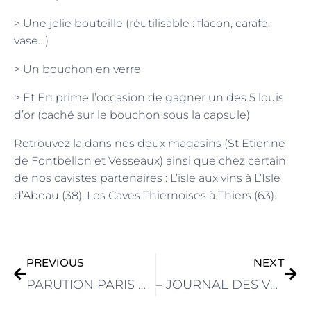
> Une jolie bouteille (réutilisable : flacon, carafe,
vase…)
> Un bouchon en verre
> Et En prime l’occasion de gagner un des 5 louis
d’or (caché sur le bouchon sous la capsule)
Retrouvez la dans nos deux magasins (St Etienne
de Fontbellon et Vesseaux) ainsi que chez certain
de nos cavistes partenaires : L’isle aux vins à L’Isle
d’Abeau (38), Les Caves Thiernoises à Thiers (63).
Précédent
Sui
PREVIOUS
NEXT
PARUTION PARIS MATCH
– JOURNAL DES VENDANGES 2018 –