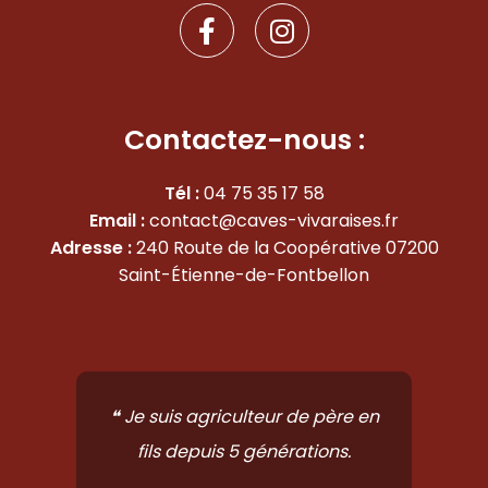
F
I
a
n
c
s
e
t
b
a
Contactez-nous :
o
g
o
r
Tél :
04 75 35 17 58
k
a
Email :
contact@caves-vivaraises.fr
-
m
Adresse :
240 Route de la Coopérative 07200
f
Saint-Étienne-de-Fontbellon
❝ Je suis agriculteur de père en
fils depuis 5 générations.