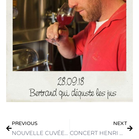
Précédent
Sui
PREVIOUS
NEXT
NOUVELLE CUVÉE : LES TRÉSORS DE VÉNUS
CONCERT HENRI DELUY & SWALLOW – SAMEDI 20 OCTOBRE 2018