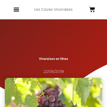
Aller
Panie
au
Les Caves Vivaraises
contenu
Vivaraises en fêtes
22/06/2018