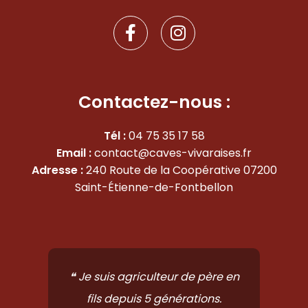
F
I
a
n
c
s
e
t
b
a
Contactez-nous :
o
g
o
r
Tél :
04 75 35 17 58
k
a
Email :
contact@caves-vivaraises.fr
-
m
Adresse :
240 Route de la Coopérative 07200
f
Saint-Étienne-de-Fontbellon
❝ Je suis agriculteur de père en
fils depuis 5 générations.