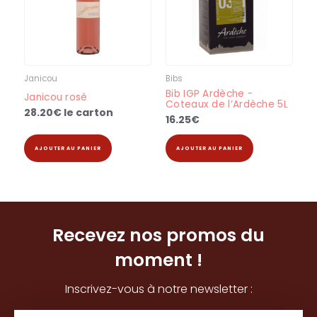
Janicou
Bibs
Bib IGP Ardèche -
Janicou rosé
Coteaux de l’Ardèche 5L
28.20
€
le carton
16.25
€
AJOUTER AU PANIER
AJOUTER AU PANIER
Recevez nos promos du
moment !
Inscrivez-vous à notre newsletter :
Email