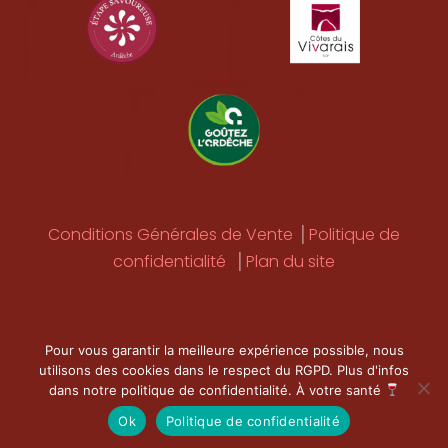
Conditions Générales de Vente
⎟
Politique de
confidentialité
⎟
Plan du site
Pour vous garantir la meilleure expérience possible, nous
utilisons des cookies dans le respect du RGPD. Plus d'infos
LE SITE DES CAVES VIVARAISES © A ÉTÉ FAIT AVEC
EN
dans notre politique de confidentialité. À votre santé
ARDÈCHE PAR PADEMAS STUDIO
Ok
Politique de confidentialité