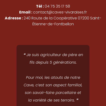
o
r
Tél :
04 75 35 17 58
k
a
Email :
contact@caves-vivaraises.fr
-
m
Adresse :
240 Route de la Coopérative 07200 Saint-
f
Étienne-de-Fontbellon
❝ Je suis agriculteur de père en
fils depuis 5 générations.
Pour moi, les atouts de notre
Cave, c’est son aspect familial,
son savoir-faire parcellaire et
la variété de ses terroirs. ❞