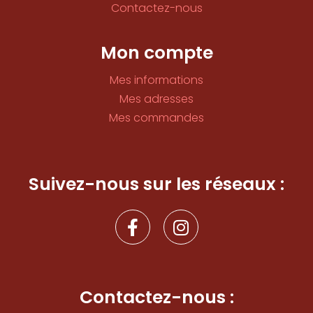
Contactez-nous
Mon compte
Mes informations
Mes adresses
Mes commandes
Suivez-nous sur les réseaux :
F
I
a
n
c
s
e
t
b
a
Contactez-nous :
o
g