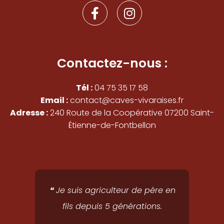
F
I
a
n
c
s
e
t
b
a
Contactez-nous :
o
g
o
r
Tél :
04 75 35 17 58
k
a
Email :
contact@caves-vivaraises.fr
-
m
Adresse :
240 Route de la Coopérative 07200 Saint-
f
Étienne-de-Fontbellon
❝ Je suis agriculteur de père en
fils depuis 5 générations.