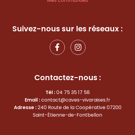
Mes commandes
Suivez-nous sur les réseaux :
F
I
a
n
c
s
e
t
b
a
Contactez-nous :
o
g
o
r
Tél :
04 75 35 17 58
k
a
Email :
contact@caves-vivaraises.fr
-
m
Adresse :
240 Route de la Coopérative 07200
f
Saint-Étienne-de-Fontbellon